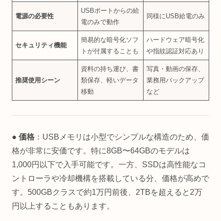
USBポートからの給
電源の必要性
同様にUSB給電のみ
電のみで動作
簡易的な暗号化ソフ
ハードウェア暗号化
セキュリティ機能
トが付属することも
や指紋認証対応あり
資料の持ち運び、書
写真・動画の保存、
推奨使用シーン
類保存、軽いデータ
業務用バックアップ
移動
など
● 価格
：USBメモリは小型でシンプルな構造のため、価
格が非常に安価です。特に8GB〜64GBのモデルは
1,000円以下で入手可能です。一方、SSDは高性能なコ
ントローラや冷却機構を搭載している分、価格が高めで
す。500GBクラスで約1万円前後、2TBを超えると2万
円以上することもあります。