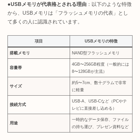
●USBメモリが代表格とされる理由
：以下のような特徴
から、USBメモリは「フラッシュメモリの代表」とし
て多くの人に認識されています。
項目
USBメモリの特徴
搭載メモリ
NAND型フラッシュメモリ
4GB〜256GB程度（一般的には
容量帯
8〜128GBが主流）
約5〜7cm、数十グラムで非常
サイズ
に軽量
USB-A、USB-Cなど（PCやテ
接続方式
レビに直接差し込める）
一時的なデータ保存、ファイル
用途
の持ち運び、プレゼン資料など