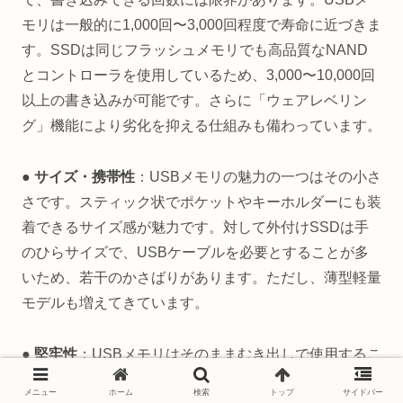
モリは一般的に1,000回〜3,000回程度で寿命に近づきま
す。SSDは同じフラッシュメモリでも高品質なNAND
とコントローラを使用しているため、3,000〜10,000回
以上の書き込みが可能です。さらに「ウェアレベリン
グ」機能により劣化を抑える仕組みも備わっています。
● サイズ・携帯性
：USBメモリの魅力の一つはその小さ
さです。スティック状でポケットやキーホルダーにも装
着できるサイズ感が魅力です。対して外付けSSDは手
のひらサイズで、USBケーブルを必要とすることが多
いため、若干のかさばりがあります。ただし、薄型軽量
モデルも増えてきています。
● 堅牢性
：USBメモリはそのままむき出しで使用するこ
とが多く、カバンの中で壊れたり、水に濡れたりするリ
メニュー
ホーム
検索
トップ
サイドバー