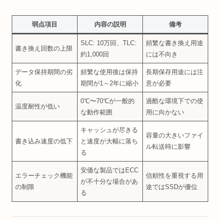
弱点項目
内容の説明
備考
SLC: 10万回、TLC:
頻繁な書き換え用途
書き換え回数の上限
約1,000回
には不向き
データ保持期間の劣
頻繁な使用後は保持
長期保存用途には注
化
期間が1～2年に縮小
意が必要
0℃〜70℃が一般的
過酷な環境下での使
温度耐性が低い
な動作範囲
用に向かない
キャッシュが尽きる
容量の大きいファイ
書き込み速度の低下
と速度が大幅に落ち
ル転送時に影響
る
安価な製品ではECC
エラーチェック機能
信頼性を重視する用
が不十分な場合があ
の制限
途ではSSDが優位
る