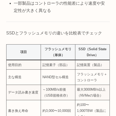
一部製品はコントローラの性能差により速度や安
定性が大きく異なる
SSDとフラッシュメモリの違いを比較表でチェック
フラッシュメモリ
SSD（Solid State
項目
（単体）
Drive）
使用目的
記憶素子（部品）
記憶装置（製品）
フラッシュメモリ＋
主な構造
NAND型セル構造
コントローラ
～100MB/s前後
最大3000MB/s以上
データ読み書き速度
（USB規格依存）
（NVMeの場合）
約100〜
書き換え寿命
約3,000〜10,000回
1,000TBW（製品に