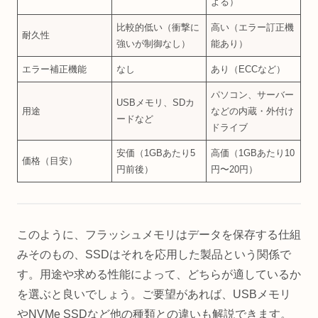
よる）
比較的低い（衝撃に
高い（エラー訂正機
耐久性
強いが制御なし）
能あり）
エラー補正機能
なし
あり（ECCなど）
パソコン、サーバー
USBメモリ、SDカ
用途
などの内蔵・外付け
ードなど
ドライブ
安価（1GBあたり5
高価（1GBあたり10
価格（目安）
円前後）
円〜20円）
このように、フラッシュメモリはデータを保存する仕組
みそのもの、SSDはそれを応用した製品という関係で
す。用途や求める性能によって、どちらが適しているか
を選ぶと良いでしょう。ご要望があれば、USBメモリ
やNVMe SSDなど他の種類との違いも解説できます。