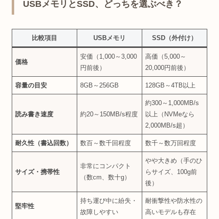
USBメモリとSSD、どっちを選ぶべき？
比較項目
USBメモリ
SSD（外付け）
安価（1,000～3,000
高価（5,000～
価格
円前後）
20,000円前後）
容量の目安
8GB～256GB
128GB～4TB以上
約300～1,000MB/s
読み書き速度
約20～150MB/s程度
以上（NVMeなら
2,000MB/s超）
耐久性（書込回数）
数百～数千回程度
数千～数万回程度
やや大きめ（手のひ
非常にコンパクト
サイズ・携帯性
らサイズ、100g前
（数cm、数十g）
後）
持ち運び中に紛失・
耐衝撃性や防水性の
堅牢性
故障しやすい
高いモデルも存在