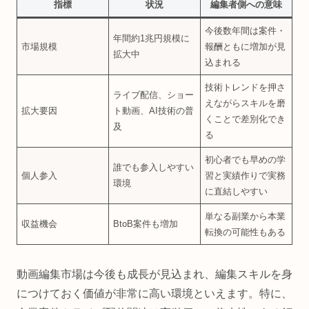
指標
状況
編集者側への意味
今後数年間は案件・
年間約1兆円規模に
市場規模
報酬ともに増加が見
拡大中
込まれる
技術トレンドを押さ
ライブ配信、ショー
えながらスキルを磨
拡大要因
ト動画、AI技術の普
くことで差別化でき
及
る
初心者でも早めの学
誰でも参入しやすい
個人参入
習と実績作りで実務
環境
に直結しやすい
単なる副業から本業
収益機会
BtoB案件も増加
転換の可能性もある
動画編集市場は今後も成長が見込まれ、編集スキルを身
につけておく価値が非常に高い環境といえます。特に、