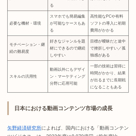
る
スマホでも簡易編集
高性能なPCや有料
必要な機材・環境
が可能なケースもあ
ソフトの導入に初期
る
費用がかかる
好きなジャンルを題
目標が曖昧だと途中
モチベーション・継
材にできるので継続
で挫折しやすい／孤
続の難易度
しやすい
独感がある
一部の技術は習得に
動画以外にもデザイ
時間がかかり、結果
スキルの汎用性
ン・マーケティング
が出るまでに長期戦
分野に応用可能
になることもある
日本における動画コンテンツ市場の成長
矢野経済研究所
によれば、国内における「動画コンテン