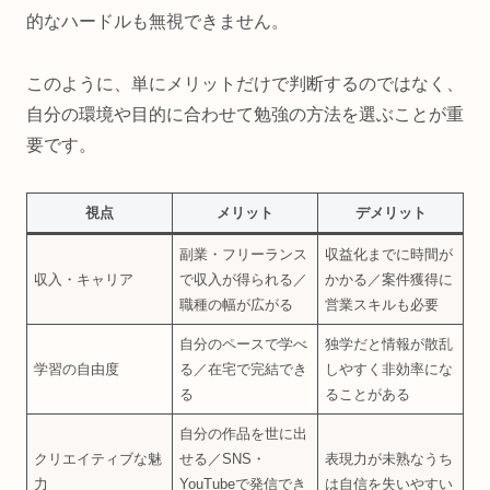
的なハードルも無視できません。
このように、単にメリットだけで判断するのではなく、
自分の環境や目的に合わせて勉強の方法を選ぶことが重
要です。
視点
メリット
デメリット
副業・フリーランス
収益化までに時間が
収入・キャリア
で収入が得られる／
かかる／案件獲得に
職種の幅が広がる
営業スキルも必要
自分のペースで学べ
独学だと情報が散乱
学習の自由度
る／在宅で完結でき
しやすく非効率にな
る
ることがある
自分の作品を世に出
クリエイティブな魅
せる／SNS・
表現力が未熟なうち
力
YouTubeで発信でき
は自信を失いやすい