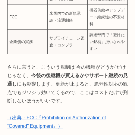
機器供給やアップデ
米国内での新規承
FCC
ート継続性の不安材
認・流通制限
料
調達部門で「避けた
サプライチェーン監
企業側の実務
い銘柄」扱いされや
査・コンプラ
すい
さらに言うと、こういう規制は“今の機種がどうか”だけ
じゃなく、
今後の後継機が買えるか
や
サポート継続の見
通し
にも影響します。更新が止まると、脆弱性対応の観
点でもジワジワ効いてくるので、ここはコストだけで判
断しないほうがいいです。
（出典：FCC『Prohibition on Authorization of
“Covered” Equipment』）