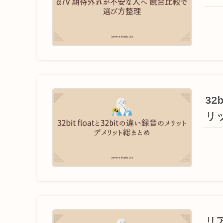
32
リ
リ