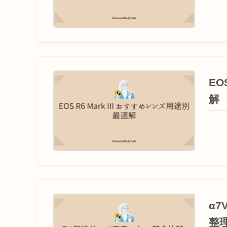
EO
解
α
整