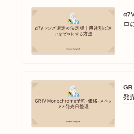
α
ロ
GR
発