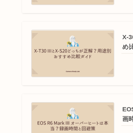
X-
め
EO
画