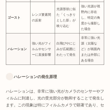
強い光源が視
光源形状に似
野内に存在
レンズ要素間
た「くっきり
ゴースト
し、特定の角
の反射
とした影」が
度から撮影し
映り込む
た場合
非常に強い光
強い光がフィ
白飛びやにじ
源（太陽な
ハレーション
ルムやセンサ
みが広範囲に
ど）が画面内
ーに直接影響
わたって発生
または外部に
ある場合
ハレーションの発生原理
ハレーションは、非常に強い光がカメラのセンサーやフ
ィルムに到達し、光の受光部分が飽和することで発生し
ます。この現象は特にフィルムカメラで顕著であり、セ