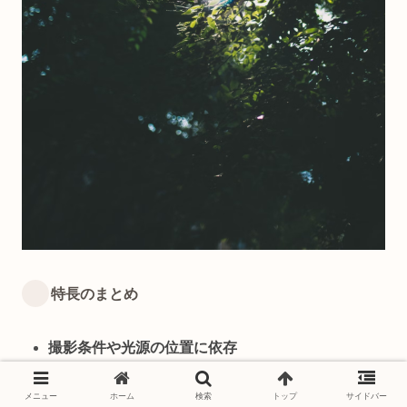
特長のまとめ
撮影条件や光源の位置に依存
各フレアの種類は光源の強さ、角度、レンズ構造
によって異なるため、撮影の工夫が求められま
メニュー
ホーム
検索
トップ
サイドバー