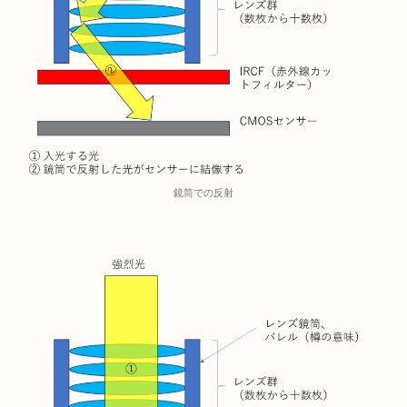
鏡筒での反射