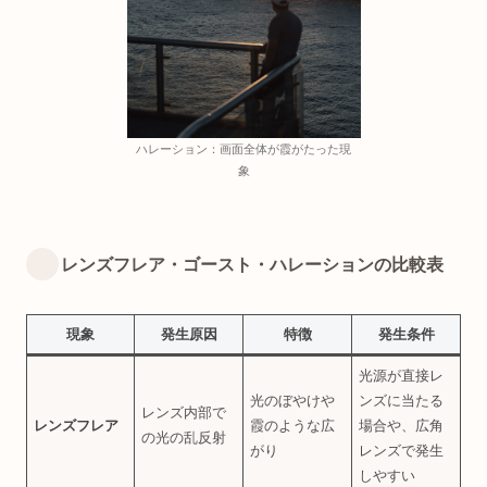
ハレーション：画面全体が霞がたった現
象
レンズフレア・ゴースト・ハレーションの比較表
現象
発生原因
特徴
発生条件
光源が直接レ
光のぼやけや
ンズに当たる
レンズ内部で
レンズフレア
霞のような広
場合や、広角
の光の乱反射
がり
レンズで発生
しやすい