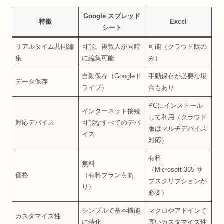
Google スプレッド
特徴
Excel
シート
リアルタイム共同編
可能。複数人が同時
可能（クラウド版の
集
に編集可能
み）
自動保存（Googleド
手動保存が必要な場
データ保存
ライブ）
合もあり
PCにインストール
インターネット接続
して利用（クラウド
対応デバイス
可能なすべてのデバ
版はマルチデバイス
イス
対応）
有料
無料
（Microsoft 365 サ
価格
（有料プランもあ
ブスクリプションが
り）
必要）
シンプルで基本機能
マクロやアドインで
カスタマイズ性
に特化
高いカスタマイズ性