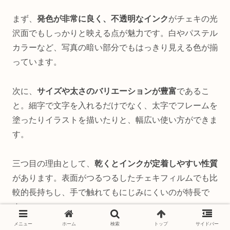
まず、
発色が非常に良く、不透明なインク
がチェキの光
沢面でもしっかりと映える点が魅力です。白やパステル
カラーなど、写真の暗い部分でもはっきり見える色が揃
っています。
次に、
サイズや太さのバリエーションが豊富
であるこ
と。細字で文字を入れるだけでなく、太字でフレームを
塗ったりイラストを描いたりと、幅広い使い方ができま
す。
三つ目の理由として、
乾くとインクが定着しやすい性質
があります。表面がつるつるしたチェキフィルムでも比
較的長持ちし、手で触れてもにじみにくいのが特長で
す。
メニュー
ホーム
検索
トップ
サイドバー