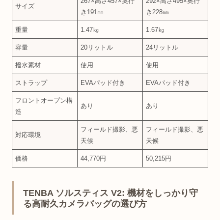
267×高さ457×奥行
292×高さ495×奥行
サイズ
き191㎜
き228㎜
重量
1.47㎏
1.67㎏
容量
20リットル
24リットル
撥水素材
使用
使用
ストラップ
EVAパッド付き
EVAパッド付き
フロントオープン構
あり
あり
造
フィールド撮影、悪
フィールド撮影、悪
対応環境
天候
天候
価格
44,770円
50,215円
TENBA ソルスティス V2: 機材をしっかり守
る高耐久カメラバッグの選び方