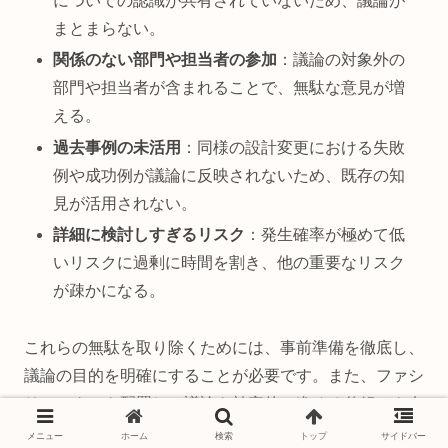
についての認識が共有されていないため、議論が
まとまらない。
関係のない部門や担当者の参加
：議論の対象外の
部門や担当者が含まれることで、無駄な意見が増
える。
過去事例の未活用
：同様の設計変更における失敗
例や成功例が議論に反映されないため、既存の知
見が活用されない。
詳細に検討しすぎるリスク
：発生確率が極めて低
いリスクに過剰に時間を割き、他の重要なリスク
が疎かになる。
これらの無駄を取り除くためには、事前準備を徹底し、
議論の目的を明確にすることが必要です。また、ファシ
リテーターを配置して議論を効率的に進める仕組みも有
効です。
メニュー
ホーム
検索
トップ
サイドバー