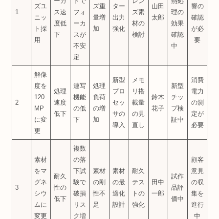
ーカ
ドで
レン
熱処
ズユ
ズ重
ター
山田
響の
1
ス速
フォ
ズ素
理の
ニッ
量増
出力
太郎
確認
度低
ーカ
材の
効果
ト採
加
強化
が必
下
スが
検討
確認
用
要
不安
中
定
解像
新型
メモ
消費
度を
連写
処理
新型
処理
プロ
リ搭
電力
120
機能
負荷
鈴木
チッ
2
速度
セッ
載量
の測
MP
の低
の増
花子
プ検
低下
サの
の見
定が
に変
下
加
証中
導入
直し
必要
更
複数
素材
の落
顧客
をマ
下試
素材
素材
耐久
意見
耐久
試作
グネ
験で
の剛
の最
テス
田中
の収
3
性の
品評
シウ
破損
性不
適化
トの
一郎
集を
低下
価中
ムに
リス
足
設計
強化
進行
変更
ク増
中