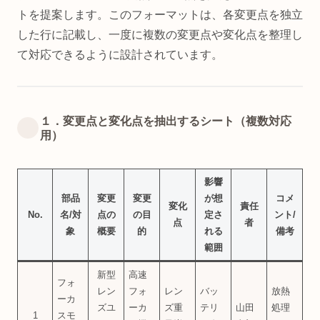
トを提案します。このフォーマットは、各変更点を独立
した行に記載し、一度に複数の変更点や変化点を整理し
て対応できるように設計されています。
１．変更点と変化点を抽出するシート（複数対応
用）
影響
部品
変更
変更
が想
コメ
変化
責任
No.
名/対
点の
の目
定さ
ント/
点
者
象
概要
的
れる
備考
範囲
新型
高速
フォ
レン
フォ
レン
バッ
放熱
ーカ
ズユ
ーカ
ズ重
テリ
山田
処理
1
スモ