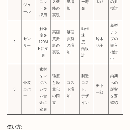
ニッ
ス機
量増
ー寿
太郎
の要
ジュ
トを
能の
加
命
検討
ール
採用
実現
新型
解像
動作
高画
処理
チッ
度を
速
セン
質撮
負荷
鈴木
プの
2
120M
度、
サー
影の
の増
花子
導入
Pに変
熱設
実現
加
検討
更
計
中
素材
をマ
強度
製造
納期
外装
グネ
と軽
コス
コス
への
田中
3
カバ
シウ
量化
ト増
ト、
影響
一郎
ー
ム合
の両
加
デザ
を要
金に
立
イン
確認
変更
使い方
: