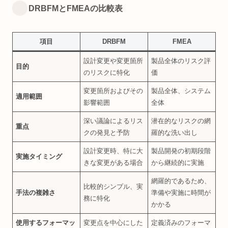
DRBFMとFMEAの比較表
項目
DRBFM
FMEA
設計変更や変更箇所
製品全体のリスク評
目的
のリスクに特化
価
変更箇所およびその
製品全体、システム
適用範囲
影響範囲
全体
深い議論によるリス
潜在的なリスクの網
重点
クの発見と予防
羅的な洗い出し
設計変更時、特に大
製品開発の初期段階
実施タイミング
きな変更がある場合
から継続的に実施
網羅的であるため、
比較的シンプル、実
手法の複雑さ
準備や実施に時間が
務に特化
かかる
使用するフォーマッ
変更点を中心にした
定義済みのフォーマ