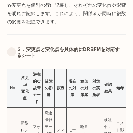
各変更点を個別の行に記載し、それぞれの変化点や影響
を明確に記録します。これにより、関係者が同時に複数
の変更を把握できます。
２．変更点と変化点を具体的にDRBFMを対応す
るシート
潜在
変更
的な
故障
現在
追加
対策
点/
確認
No.
故障
の影
原因
の対
の対
の実
備考
変化
結果
モー
響
策
策案
施者
点
ド
高速
撮影
検証
新型
コス
フォ
モー
軽量
中：
レン
レン
モー
ト影