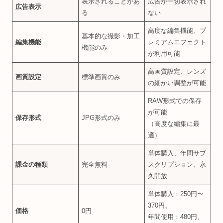
表示されることがあ
広告が一切表示され
広告表示
る
ない
高度な編集機能、プ
基本的な撮影・加工
編集機能
レミアムエフェクト
機能のみ
が利用可能
高画質設定、レンズ
画質設定
標準画質のみ
の細かい調整が可能
RAW形式での保存
が可能
保存形式
JPG形式のみ
（高度な編集に最
適）
単体購入、年間サブ
課金の種類
完全無料
スクリプション、永
久開放
単体購入：250円〜
370円、
価格
0円
年間使用：480円、