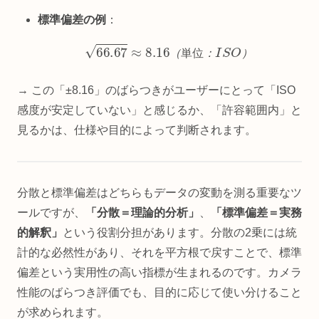
標準偏差の例
：
66.67
≈
8.16
（
単
位
：
I
S
O
）
（
単
位
：
）
→ この「±8.16」のばらつきがユーザーにとって「ISO
感度が安定していない」と感じるか、「許容範囲内」と
見るかは、仕様や目的によって判断されます。
分散と標準偏差はどちらもデータの変動を測る重要なツ
ールですが、
「分散＝理論的分析」
、
「標準偏差＝実務
的解釈」
という役割分担があります。分散の2乗には統
計的な必然性があり、それを平方根で戻すことで、標準
偏差という実用性の高い指標が生まれるのです。カメラ
性能のばらつき評価でも、目的に応じて使い分けること
が求められます。