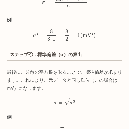
例：
σ
2
=
8
3
–
1
=
8
2
=
4
(
mV
2
)
ステップ④：標準偏差（σ）の算出
最後に、分散の平方根を取ることで、標準偏差が求まり
ます。これにより、元データと同じ単位（この場合は
mV）になります。
σ
=
σ
2
例：
σ
=
4
=
2
mV