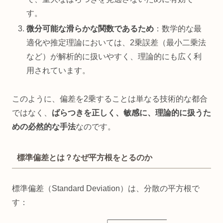
す。
微分可能な滑らかな関数であるため
：数学的な最
適化や推定理論においては、2乗誤差（最小二乗法
など）が解析的に扱いやすく、理論的にも広く利
用されています。
このように、偏差を2乗することは単なる技術的な都合
ではなく、
ばらつきを正しく、敏感に、理論的に扱うた
めの必然的な手法
なのです。
標準偏差とは？なぜ平方根をとるのか
標準偏差（Standard Deviation）は、分散の平方根で
す：
標準偏差
=
1
n
∑
i
=
1
n
(
x
i
–
μ
)
2