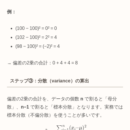
例：
(100 − 100)² = 0² = 0
(102 − 100)² = 2² = 4
(98 − 100)² = (−2)² = 4
→ 偏差の2乗の合計：0 + 4 + 4 = 8
ステップ③：分散（variance）の算出
偏差の2乗の合計を、データの個数
n
で割ると「母分
散」、
n−1
で割ると「標本分散」となります。実務では
標本分散（不偏分散）を使うことが多いです。
σ
2
=
∑
i
=
1
n
(
x
i
–
μ
)
2
n
–
1