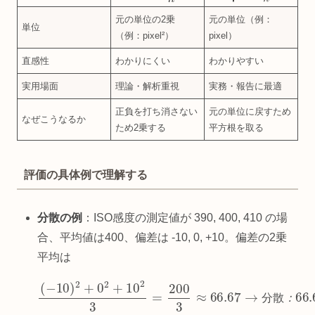
元の単位の2乗
元の単位（例：
単位
（例：pixel²）
pixel）
直感性
わかりにくい
わかりやすい
実用場面
理論・解析重視
実務・報告に最適
正負を打ち消さない
元の単位に戻すため
なぜこうなるか
ため2乗する
平方根を取る
評価の具体例で理解する
分散の例
：ISO感度の測定値が 390, 400, 410 の場
合、平均値は400、偏差は -10, 0, +10。偏差の2乗
平均は
(
−
10
)
2
+
0
66.67
2
+
10
2
（
3
単
=
200
位
：
3
≈
I
S
66.67
O
²
）
→
分
散
：
分
散
：