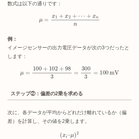
数式は以下の通りです：
μ
=
x
1
+
x
2
+
⋯
+
x
n
n
例：
イメージセンサーの出力電圧データが次の3つだったと
します：
μ
=
100
+
102
+
98
3
=
300
3
=
100
mV
ステップ②：偏差の2乗を求める
次に、各データが平均からどれだけ離れているか（偏
差）を計算し、その値を2乗します。
(
x
i
–
μ
)
2