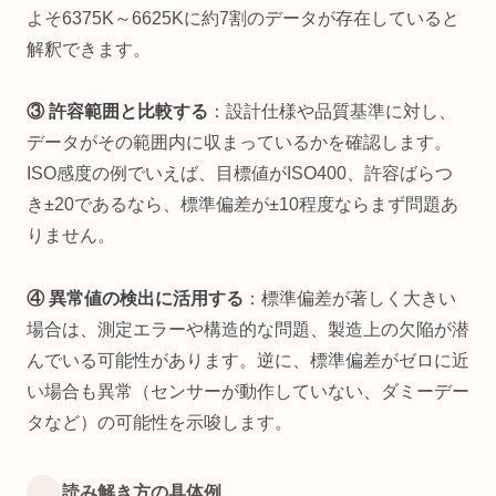
よそ6375K～6625Kに約7割のデータが存在していると
解釈できます。
③ 許容範囲と比較する
：設計仕様や品質基準に対し、
データがその範囲内に収まっているかを確認します。
ISO感度の例でいえば、目標値がISO400、許容ばらつ
き±20であるなら、標準偏差が±10程度ならまず問題あ
りません。
④ 異常値の検出に活用する
：標準偏差が著しく大きい
場合は、測定エラーや構造的な問題、製造上の欠陥が潜
んでいる可能性があります。逆に、標準偏差がゼロに近
い場合も異常（センサーが動作していない、ダミーデー
タなど）の可能性を示唆します。
読み解き方の具体例