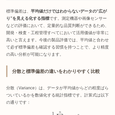
標準偏差は、
平均値だけではわからないデータの“広が
り”を見える化する指標
です。測定機器や画像センサー
などの評価において、定量的な品質判断ができるため、
開発・検査・工程管理すべてにおいて活用価値が非常に
高いと言えます。今後の製品評価では、平均値と合わせ
て必ず標準偏差も確認する習慣を持つことで、より精度
の高い分析が可能になります。
分散と標準偏差の違いをわかりやすく比較
分散（Variance）は、データが平均値からどの程度ばら
ついているかを数値化する統計指標です。計算式は以下
の通りです：
分散
=
1
n
∑
i
=
1
n
(
x
i
–
μ
)
2