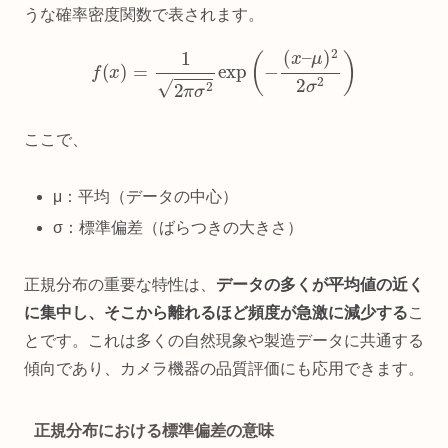
うな確率密度関数で表されます。
f
(
x
)
=
1
2
π
σ
2
exp
(
−
(
x
–
μ
)
2
2
σ
2
)
ここで、
μ：平均（データの中心）
σ：標準偏差（ばらつきの大きさ）
正規分布の重要な特性は、
データの多くが平均値の近く
に集中し、そこから離れるほど頻度が急激に減少する
こ
とです。これは多くの自然現象や製造データに共通する
傾向であり、カメラ機器の品質評価にも応用できます。
正規分布における標準偏差の意味