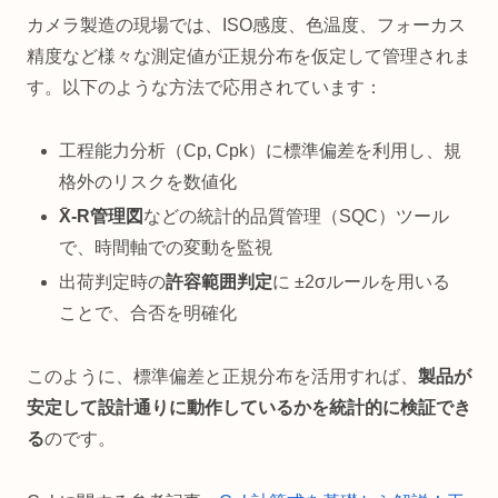
カメラ製造の現場では、ISO感度、色温度、フォーカス
精度など様々な測定値が正規分布を仮定して管理されま
す。以下のような方法で応用されています：
工程能力分析（Cp, Cpk）に標準偏差を利用し、規
格外のリスクを数値化
X̄-R管理図
などの統計的品質管理（SQC）ツール
で、時間軸での変動を監視
出荷判定時の
許容範囲判定
に ±2σルールを用いる
ことで、合否を明確化
このように、標準偏差と正規分布を活用すれば、
製品が
安定して設計通りに動作しているかを統計的に検証でき
る
のです。