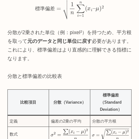
標
準
偏
差
分散が2乗された単位（例：pixel²）を持つため、平方根
を取って
元のデータと同じ単位に戻す
必要があります。
これにより、標準偏差はより直感的に理解できる指標に
なります。
分散と標準偏差の比較表
標準偏差
比較項目
分散（Variance）
（Standard
Deviation）
定義
偏差の2乗の平均
分散の平方根
数式