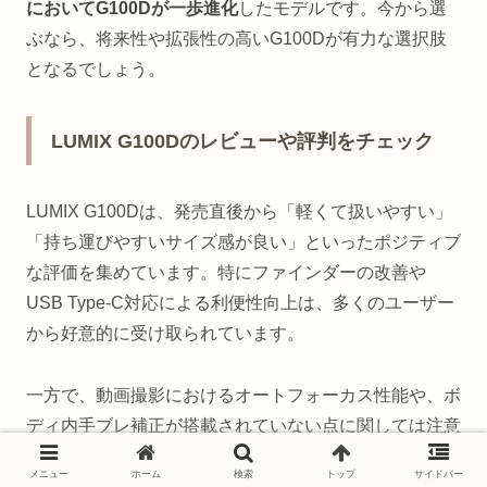
においてG100Dが一歩進化
したモデルです。今から選
ぶなら、将来性や拡張性の高いG100Dが有力な選択肢
となるでしょう。
LUMIX G100Dのレビューや評判をチェック
LUMIX G100Dは、発売直後から「軽くて扱いやすい」
「持ち運びやすいサイズ感が良い」といったポジティブ
な評価を集めています。特にファインダーの改善や
USB Type-C対応による利便性向上は、多くのユーザー
から好意的に受け取られています。
一方で、動画撮影におけるオートフォーカス性能や、ボ
ディ内手ブレ補正が搭載されていない点に関しては注意
が必要です。動きの多い被写体や手持ち動画を中心に撮
メニュー
ホーム
検索
トップ
サイドバー
影する人にとっては、やや不安が残る要素となります。