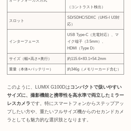
オートフォーカス方式
（コントラスト検出）
SD/SDHC/SDXC（UHS-I U3対
スロット
応）
USB Type-C（充電対応）、マ
インターフェース
イク端子（3.5mm）、
HDMI（Type D）
サイズ（幅×高さ×奥行）
約115.6×83.1×54.2mm
重量（本体+バッテリー）
約346g（メモリーカード含む）
このように、LUMIX G100Dは
コンパクトで扱いやすい
サイズに、撮影機能と携帯性を高水準で両立したミラー
レスカメラ
です。特にスマートフォンからステップアッ
プしたい方や、重たいフルサイズ機からのセカンドカメ
ラとしても魅力的な選択肢となります。