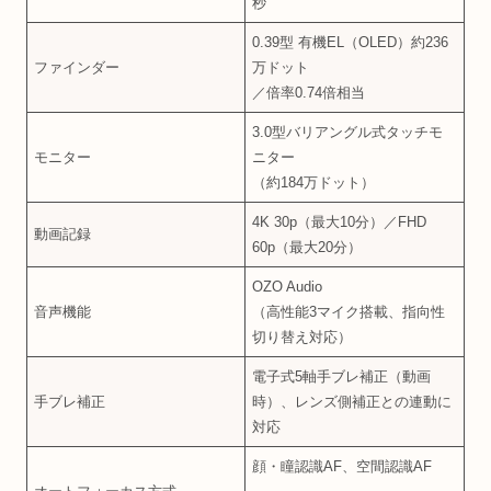
秒
0.39型 有機EL（OLED）約236
ファインダー
万ドット
／倍率0.74倍相当
3.0型バリアングル式タッチモ
モニター
ニター
（約184万ドット）
4K 30p（最大10分）／FHD
動画記録
60p（最大20分）
OZO Audio
音声機能
（高性能3マイク搭載、指向性
切り替え対応）
電子式5軸手ブレ補正（動画
手ブレ補正
時）、レンズ側補正との連動に
対応
顔・瞳認識AF、空間認識AF