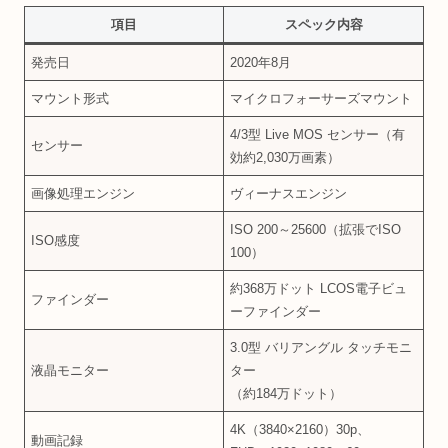
項目
スペック内容
発売日
2020年8月
マウント形式
マイクロフォーサーズマウント
4/3型 Live MOS センサー（有
センサー
効約2,030万画素）
画像処理エンジン
ヴィーナスエンジン
ISO 200～25600（拡張でISO
ISO感度
100）
約368万ドット LCOS電子ビュ
ファインダー
ーファインダー
3.0型 バリアングル タッチモニ
液晶モニター
ター
（約184万ドット）
4K（3840×2160）30p、
動画記録