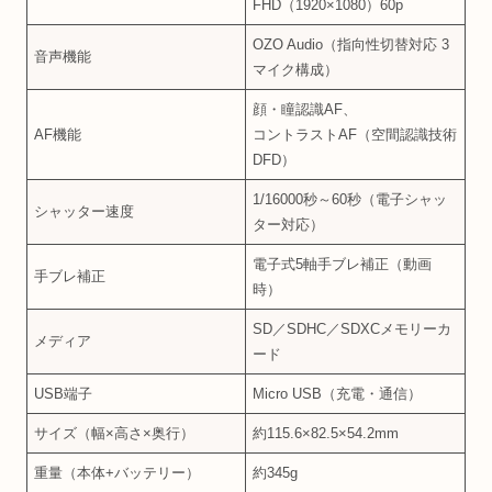
FHD（1920×1080）60p
OZO Audio（指向性切替対応 3
音声機能
マイク構成）
顔・瞳認識AF、
AF機能
コントラストAF（空間認識技術
DFD）
1/16000秒～60秒（電子シャッ
シャッター速度
ター対応）
電子式5軸手ブレ補正（動画
手ブレ補正
時）
SD／SDHC／SDXCメモリーカ
メディア
ード
USB端子
Micro USB（充電・通信）
サイズ（幅×高さ×奥行）
約115.6×82.5×54.2mm
重量（本体+バッテリー）
約345g