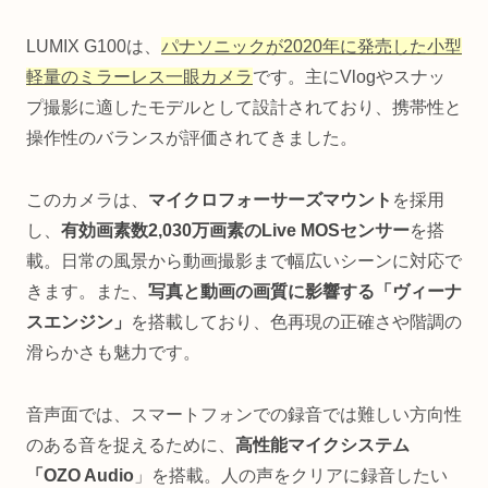
LUMIX G100は、
パナソニックが2020年に発売した小型
軽量のミラーレス一眼カメラ
です。主にVlogやスナッ
プ撮影に適したモデルとして設計されており、携帯性と
操作性のバランスが評価されてきました。
このカメラは、
マイクロフォーサーズマウント
を採用
し、
有効画素数2,030万画素のLive MOSセンサー
を搭
載。日常の風景から動画撮影まで幅広いシーンに対応で
きます。また、
写真と動画の画質に影響する「ヴィーナ
スエンジン」
を搭載しており、色再現の正確さや階調の
滑らかさも魅力です。
音声面では、スマートフォンでの録音では難しい方向性
のある音を捉えるために、
高性能マイクシステム
「OZO Audio
」を搭載。人の声をクリアに録音したい