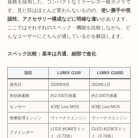
規格を採用した、コンパクトなミラーレス一眼カメラで
す。見た目はほとんど変わらないものの、
使い勝手や視
認性、アクセサリー構成などに明確な違い
があります。
ここではそれぞれのスペック・機能を比較しながら、ど
んなユーザーにどちらが適しているかを解説します。
スペック比較：基本は共通、細部で進化
項目
LUMIX G100
LUMIX G100D
発売日
2020年8月
2024年1月
有効画素数
約2,030万画素
約2,030万画素
センサー
4/3型 Live MOS
4/3型 Live MOS
画像処理エンジン
ヴィーナスエンジン
ヴィーナスエンジン
LCOS 約368万ドッ
OLED 約236万ドッ
ファインダー
ト（0.73倍）
ト（0.74倍）