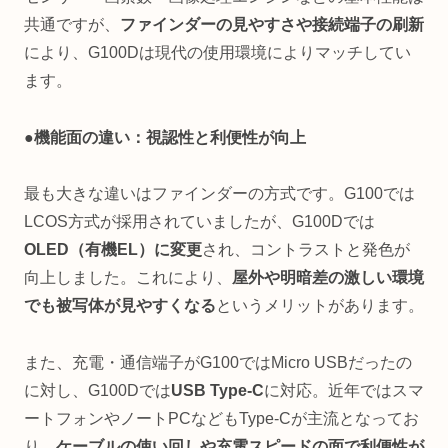
共通ですが、
ファインダーの見やすさや接続端子の刷新
により、G100Dは現代の使用環境によりマッチしてい
ます。
●機能面の違い：視認性と利便性が向上
最も大きな違いはファインダーの方式です。G100では
LCOS方式が採用されていましたが、G100Dでは
OLED（有機EL）に変更
され、コントラストと発色が
向上しました。これにより、
屋外や明暗差の激しい環境
でも被写体が見やすくなる
というメリットがあります。
また、充電・通信端子がG100ではMicro USBだったの
に対し、G100Dでは
USB Type-C
に対応。近年ではスマ
ートフォンやノートPCなどもType-Cが主流となってお
り、
ケーブルの使い回しや充電スピードの面で利便性が