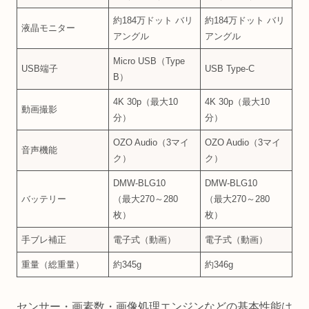
約184万ドット バリ
約184万ドット バリ
液晶モニター
アングル
アングル
Micro USB（Type
USB端子
USB Type-C
B）
4K 30p（最大10
4K 30p（最大10
動画撮影
分）
分）
OZO Audio（3マイ
OZO Audio（3マイ
音声機能
ク）
ク）
DMW-BLG10
DMW-BLG10
バッテリー
（最大270～280
（最大270～280
枚）
枚）
手ブレ補正
電子式（動画）
電子式（動画）
重量（総重量）
約345g
約346g
センサー・画素数・画像処理エンジンなどの基本性能は