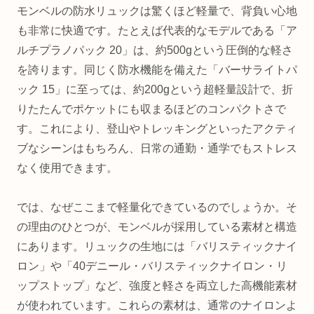
モンベルの防水リュックは驚くほど軽量で、背負い心地
も非常に快適です。たとえば代表的なモデルである「ア
ルチプラノパック 20」は、約500gという圧倒的な軽さ
を誇ります。同じく防水機能を備えた「バーサライトパ
ック 15」に至っては、約200gという超軽量設計で、折
りたたんでポケットにも収まるほどのコンパクトさで
す。これにより、登山やトレッキングといったアクティ
ブなシーンはもちろん、日常の通勤・通学でもストレス
なく使用できます。
では、なぜここまで軽量化できているのでしょうか。そ
の理由のひとつが、モンベルが採用している素材と構造
にあります。リュックの生地には「バリスティックナイ
ロン」や「40デニール・バリスティックナイロン・リ
ップストップ」など、強度と軽さを両立した高機能素材
が使われています。これらの素材は、通常のナイロンよ