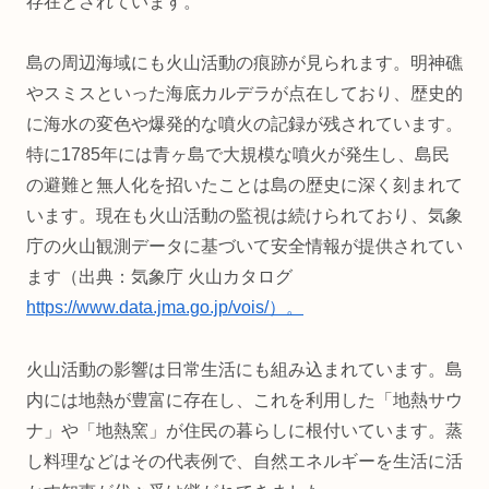
存在とされています。
島の周辺海域にも火山活動の痕跡が見られます。明神礁
やスミスといった海底カルデラが点在しており、歴史的
に海水の変色や爆発的な噴火の記録が残されています。
特に1785年には青ヶ島で大規模な噴火が発生し、島民
の避難と無人化を招いたことは島の歴史に深く刻まれて
います。現在も火山活動の監視は続けられており、気象
庁の火山観測データに基づいて安全情報が提供されてい
ます（出典：気象庁 火山カタログ
https://www.data.jma.go.jp/vois/）。
火山活動の影響は日常生活にも組み込まれています。島
内には地熱が豊富に存在し、これを利用した「地熱サウ
ナ」や「地熱窯」が住民の暮らしに根付いています。蒸
し料理などはその代表例で、自然エネルギーを生活に活