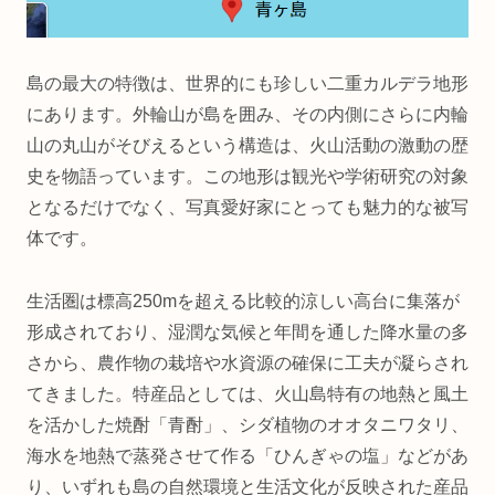
島の最大の特徴は、世界的にも珍しい二重カルデラ地形
にあります。外輪山が島を囲み、その内側にさらに内輪
山の丸山がそびえるという構造は、火山活動の激動の歴
史を物語っています。この地形は観光や学術研究の対象
となるだけでなく、写真愛好家にとっても魅力的な被写
体です。
生活圏は標高250mを超える比較的涼しい高台に集落が
形成されており、湿潤な気候と年間を通した降水量の多
さから、農作物の栽培や水資源の確保に工夫が凝らされ
てきました。特産品としては、火山島特有の地熱と風土
を活かした焼酎「青酎」、シダ植物のオオタニワタリ、
海水を地熱で蒸発させて作る「ひんぎゃの塩」などがあ
り、いずれも島の自然環境と生活文化が反映された産品