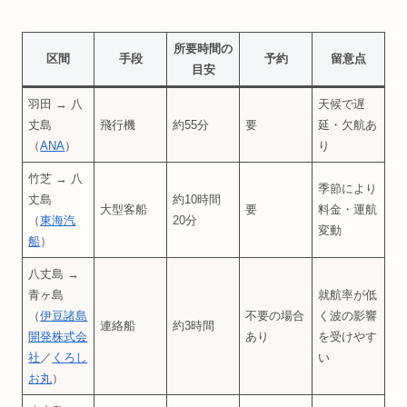
所要時間の
区間
手段
予約
留意点
目安
羽田 → 八
天候で遅
丈島
飛行機
約55分
要
延・欠航あ
（
ANA
）
り
竹芝 → 八
季節により
丈島
約10時間
大型客船
要
料金・運航
（
東海汽
20分
変動
船
）
八丈島 →
青ヶ島
就航率が低
（
伊豆諸島
不要の場合
く波の影響
連絡船
約3時間
開発株式会
あり
を受けやす
社
／
くろし
い
お丸
）