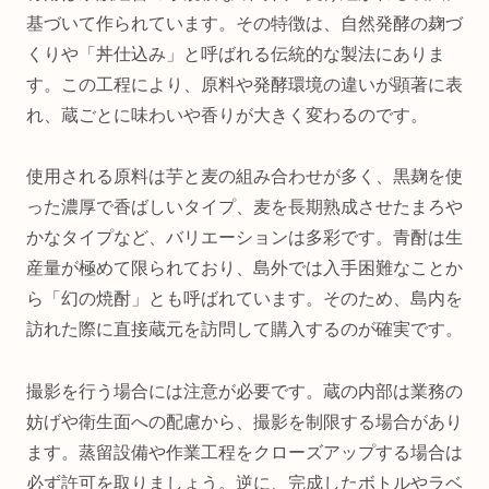
基づいて作られています。その特徴は、自然発酵の麹づ
くりや「丼仕込み」と呼ばれる伝統的な製法にありま
す。この工程により、原料や発酵環境の違いが顕著に表
れ、蔵ごとに味わいや香りが大きく変わるのです。
使用される原料は芋と麦の組み合わせが多く、黒麹を使
った濃厚で香ばしいタイプ、麦を長期熟成させたまろや
かなタイプなど、バリエーションは多彩です。青酎は生
産量が極めて限られており、島外では入手困難なことか
ら「幻の焼酎」とも呼ばれています。そのため、島内を
訪れた際に直接蔵元を訪問して購入するのが確実です。
撮影を行う場合には注意が必要です。蔵の内部は業務の
妨げや衛生面への配慮から、撮影を制限する場合があり
ます。蒸留設備や作業工程をクローズアップする場合は
必ず許可を取りましょう。逆に、完成したボトルやラベ