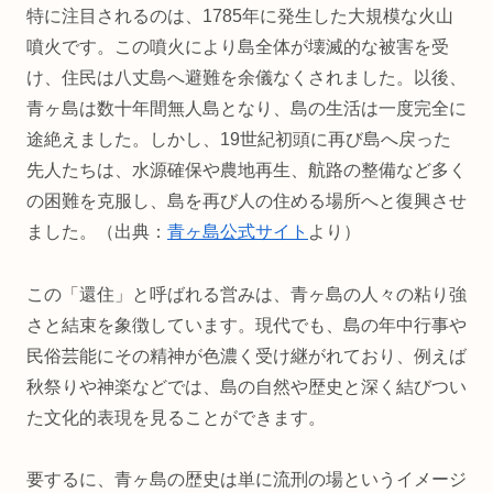
特に注目されるのは、1785年に発生した大規模な火山
噴火です。この噴火により島全体が壊滅的な被害を受
け、住民は八丈島へ避難を余儀なくされました。以後、
青ヶ島は数十年間無人島となり、島の生活は一度完全に
途絶えました。しかし、19世紀初頭に再び島へ戻った
先人たちは、水源確保や農地再生、航路の整備など多く
の困難を克服し、島を再び人の住める場所へと復興させ
ました。（出典：
青ヶ島公式サイト
より）
この「還住」と呼ばれる営みは、青ヶ島の人々の粘り強
さと結束を象徴しています。現代でも、島の年中行事や
民俗芸能にその精神が色濃く受け継がれており、例えば
秋祭りや神楽などでは、島の自然や歴史と深く結びつい
た文化的表現を見ることができます。
要するに、青ヶ島の歴史は単に流刑の場というイメージ