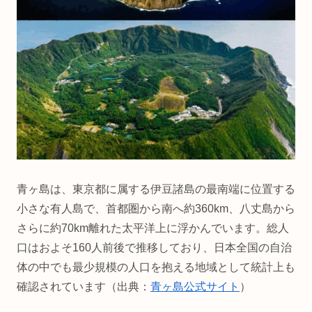
青ヶ島は、東京都に属する伊豆諸島の最南端に位置する
小さな有人島で、首都圏から南へ約360km、八丈島から
さらに約70km離れた太平洋上に浮かんでいます。総人
口はおよそ160人前後で推移しており、日本全国の自治
体の中でも最少規模の人口を抱える地域として統計上も
確認されています（出典：
青ヶ島公式サイト
）