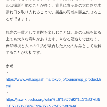
ルは撮影可能なことが多く、背景に青ヶ島の大自然や木
漏れ日を取り入れることで、製品の質感を際立たせるこ
とができます。
観光の一環として青酎を楽しむことは、島の伝統を知る
上でも大きな意味があります。単なる酒造りではなく、
自然環境と人々の生活が融合した文化の結晶として理解
することが大切です。
参考
・
https://www.vill.aogashima.tokyo.jp/tourism/sp_product.h
tml
・
https://ja.wikipedia.org/wiki/%E9%9D%92%E3%83%B6
%E5%B3%B6%E9%85%92%E9%80%A0