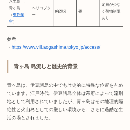
八丈島 →
定員が少な
青ヶ島
ヘリコプタ
約20分
要
く荷物制限
（
東邦航
ー
あり
空
）
参考
・
https://www.vill.aogashima.tokyo.jp/access/
青ヶ島 島流しと歴史的背景
青ヶ島は、伊豆諸島の中でも歴史的に特異な位置を占め
ています。江戸時代、伊豆諸島全体は幕府によって流刑
地として利用されていましたが、青ヶ島はその地理的隔
絶性と火山島としての厳しい環境から、さらに過酷な生
活の場とされました。