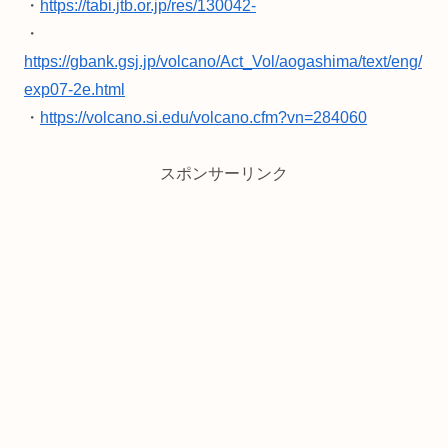
・
https://tabi.jtb.or.jp/res/130042-
・
https://gbank.gsj.jp/volcano/Act_Vol/aogashima/text/eng/
exp07-2e.html
・
https://volcano.si.edu/volcano.cfm?vn=284060
スポンサーリンク