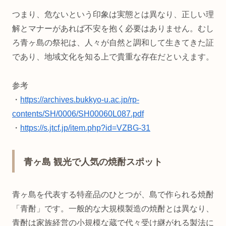
つまり、危ないという印象は実態とは異なり、正しい理
解とマナーがあれば不安を抱く必要はありません。むし
ろ青ヶ島の祭祀は、人々が自然と調和して生きてきた証
であり、地域文化を知る上で貴重な存在だといえます。
参考
・
https://archives.bukkyo-u.ac.jp/rp-
contents/SH/0006/SH00060L087.pdf
・
https://s.jtcf.jp/item.php?id=VZBG-31
青ヶ島 観光で人気の焼酎スポット
青ヶ島を代表する特産品のひとつが、島で作られる焼酎
「青酎」です。一般的な大規模製造の焼酎とは異なり、
青酎は家族経営の小規模な蔵で代々受け継がれる製法に