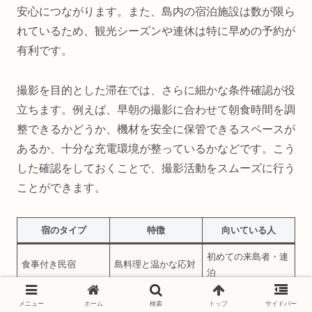
安心につながります。また、島内の宿泊施設は数が限ら
れているため、観光シーズンや連休は特に早めの予約が
有利です。
撮影を目的とした滞在では、さらに細かな条件確認が役
立ちます。例えば、早朝の撮影に合わせて朝食時間を調
整できるかどうか、機材を安全に保管できるスペースが
あるか、十分な充電環境が整っているかなどです。こう
した確認をしておくことで、撮影活動をスムーズに行う
ことができます。
宿のタイプ
特徴
向いている人
初めての来島者・連
食事付き民宿
島料理と温かな応対
泊
素泊まり受入
自由度が高い
自炊派・短時間滞在
メニュー
ホーム
検索
トップ
サイドバー