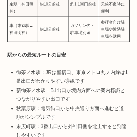
京駅→神田明
約10分前後
約1,100円前後
天候不良時に
神）
便利
参拝者向け駐
車（東京駅→
ガソリン代・
約10分前後
車場や近隣駐
神田明神）
駐車場別途
車場を活用
駅からの最短ルートの目安
御茶ノ水駅：JRは聖橋口、東京メトロ丸ノ内線は1
番出口がわかりやすい導線です
新御茶ノ水駅：B1出口が境内方面への案内標識と
つながりやすい出口です
秋葉原駅：電気街口から中央通り方面へ進むと道
順がシンプルです
末広町駅：3番出口から外神田側を北上すると到達
しやすいです