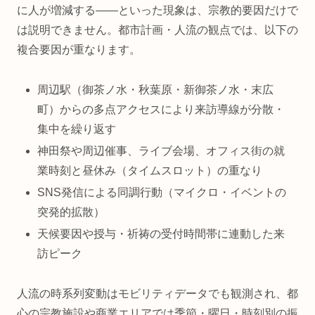
に人が増減する――といった現象は、宗教的要因だけで
は説明できません。都市計画・人流の観点では、以下の
複合要因が重なります。
周辺駅（御茶ノ水・秋葉原・新御茶ノ水・末広
町）からの多点アクセスにより来訪導線が分散・
集中を繰り返す
神田祭や周辺催事、ライブ会場、オフィス街の就
業時刻と昼休み（タイムスロット）の重なり
SNS発信による同調行動（マイクロ・イベントの
突発的拡散）
天候要因や授与・祈祷の受付時間帯に連動した来
訪ピーク
人流の時系列変動はモビリティデータでも観測され、都
心の宗教施設や商業エリアでは季節・曜日・時刻別の振