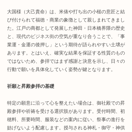
大国様（大己貴命）は、米俵や打ち出の小槌の意匠と結
び付けられて福徳・商業の象徴として親しまれてきまし
た。江戸の商都として発展した神田・日本橋界隈の歴史
と、現代のビジネス街の空気が重なり合うことで、「事
業運・金運の後押し」という期待が語られやすい土壌が
あります。とはいえ、確実な結果を保証する性質のもの
ではないため、参拝ではまず感謝と決意を示し、日々の
行動で願いを具体化していく姿勢が鍵となります。
祈願と昇殿参拝の基礎
特定の願意に沿って心を整えたい場合は、御社殿での昇
殿参拝や祈祷を受ける選択肢があります。受付時間、初
穂料、所要時間、服装などの案内に従い、祭事の進行を
妨げないよう配慮します。授与される神札・御守・神供