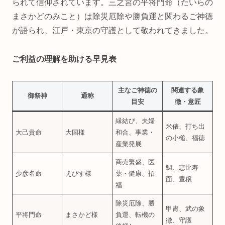
られて信仰されています。三之宮の平将門命（たいらの
まさかどのみこと）は除災厄除や勝負運と関わるご神徳
が語られ、江戸・東京の守護として敬われてきました。
ご利益の理解を助ける早見表
主なご神徳の
関連する象
御祭神
通称
目安
徴・意匠
縁結び、夫婦
米俵、打ち出
大己貴命
大国様
和合、事業・
の小槌、福徳
産業発展
商売繁盛、医
鯛、恵比寿
少彦名命
えびす様
薬・健康、招
面、豊穣
福
除災厄除、勝
甲冑、武の象
平将門命
まさかど様
負運、転機の
徴、守護