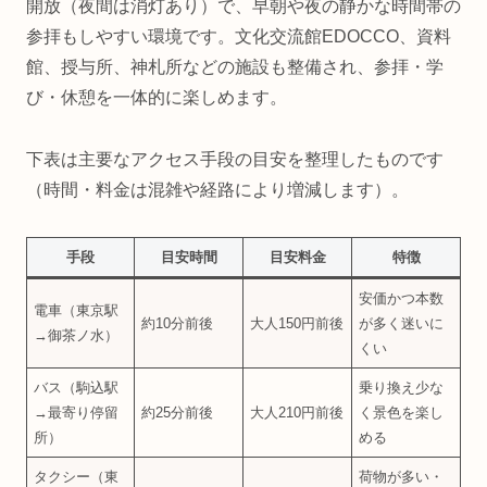
開放（夜間は消灯あり）で、早朝や夜の静かな時間帯の
参拝もしやすい環境です。文化交流館EDOCCO、資料
館、授与所、神札所などの施設も整備され、参拝・学
び・休憩を一体的に楽しめます。
下表は主要なアクセス手段の目安を整理したものです
（時間・料金は混雑や経路により増減します）。
手段
目安時間
目安料金
特徴
安価かつ本数
電車（東京駅
約10分前後
大人150円前後
が多く迷いに
→御茶ノ水）
くい
バス（駒込駅
乗り換え少な
→最寄り停留
約25分前後
大人210円前後
く景色を楽し
所）
める
タクシー（東
荷物が多い・