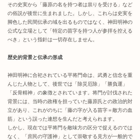
その史実から「藤原の名を持つ者は祟りを受ける」など
の俗説が後世に生まれました。しかし、これらは史実を
脚色した民間伝承の域を出るものではなく、神田明神の
公式な立場として「特定の苗字を持つ人が参拝を控える
べき」という指針は一切存在しません。
歴史的背景と伝承の形成
神田明神に合祀されている平将門命は、武勇と信念を重
んじた人物として、後世では「除災厄除」「勝負運」
「反骨精神」の象徴とされています。将門が討伐された
背景には、当時の政権を担っていた藤原氏との政治的対
立があり、これがのちに「藤の字が入る苗字＝敵方の血
筋」という誤った連想を生んだと考えられます。
しかし、現在では平将門を敵味方の区分で捉えるのでは
なく、「庶民の守護神」として崇敬する見方が一般的で