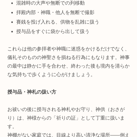
混雑時の大声や無断での列移動
拝殿内部・神職・他人を無断で撮影
賽銭を投げ入れる、供物を乱雑に扱う
授与品をすぐに袋から出して扱う
これらは他の参拝者や神職に迷惑をかけるだけでなく、
儀礼そのものの神聖さを損ねる行為にもなります。神事
の最中は静かに手を合わせ、終わった後も境内を清らか
な気持ちで歩くように心がけましょう。
授与品・神札の扱い方
お祓いの後に授与される神札やお守り、神供（おさが
り）は、神様からの「祈りの証」として丁重に扱いま
す。
神棚がない家庭では、目線より高い清浄な場所――例え