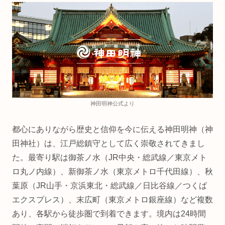
神田明神公式より
都心にありながら歴史と信仰を今に伝える神田明神（神
田神社）は、江戸総鎮守として広く崇敬されてきまし
た。最寄り駅は御茶ノ水（JR中央・総武線／東京メト
ロ丸ノ内線）、新御茶ノ水（東京メトロ千代田線）、秋
葉原（JR山手・京浜東北・総武線／日比谷線／つくば
エクスプレス）、末広町（東京メトロ銀座線）など複数
あり、各駅から徒歩圏で到着できます。境内は24時間