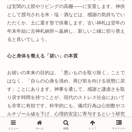
ば玄関の上部やリビングの高棚――に安置します。神供
として授与される米・塩・酒などは、感謝の気持ちでい
ただくか、土に還す形で供養します。古い神札は翌年の
年末年始に古神札納所へ返納し、新しいご縁に切り替え
ると良いでしょう。
心と身体を整える「祓い」の本質
お祓いの本来の目的は、「悪いものを取り除く」ことで
はなく、「自らの心身を清め、再び前を向ける状態に戻
す」ことにあります。神事を通して、感謝と謙虚さを取
り戻す時間を持つことが、現代のストレス社会において
も非常に有効です。科学的にも、儀式行為は心拍数やコ
ルチゾール値を下げ、心理的安定に寄与するという研究
結果が報告されています。
メニュー
ホーム
検索
トップ
サイドバー