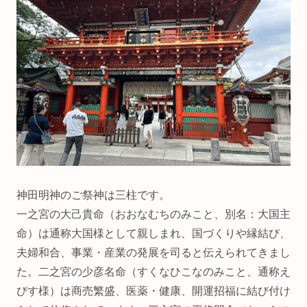
神田明神のご祭神は三柱です。
一之宮の大己貴命（おおなむちのみこと、別名：大国主
命）は通称大国様として親しまれ、国づくりや縁結び、
夫婦和合、事業・産業の発展を司ると伝えられてきまし
た。二之宮の少彦名命（すくなひこなのみこと、通称え
びす様）は商売繁盛、医薬・健康、開運招福に結び付け