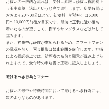
お祓いの一般的な流れは、受付→昇殿→修祓→祝詞奏上
→玉串奉奠→退出という順序で進行します。所要時間は
おおよそ20〜30分ほどで、初穂料（祈祷料）は5,000
円〜10,000円前後が目安です。服装は正装に近い落ち
着いたものが望ましく、帽子やサングラスなどは外して
臨みます。
また、神事中は静粛が求められるため、スマートフォン
の電源を切り、写真撮影は禁止範囲を厳守します。神職
による祝詞奏上では、祈願者の名前と願意が読み上げら
れますので、受付時の申込書は正確に記入しましょう。
避けるべき行為とマナー
お祓いの最中や待機時間において避けるべき行為には、
次のようなものがあります。