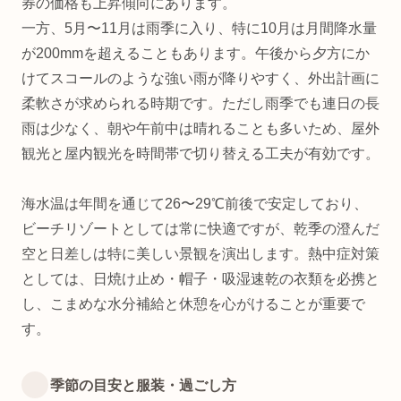
券の価格も上昇傾向にあります。
一方、5月〜11月は雨季に入り、特に10月は月間降水量
が200mmを超えることもあります。午後から夕方にか
けてスコールのような強い雨が降りやすく、外出計画に
柔軟さが求められる時期です。ただし雨季でも連日の長
雨は少なく、朝や午前中は晴れることも多いため、屋外
観光と屋内観光を時間帯で切り替える工夫が有効です。
海水温は年間を通じて26〜29℃前後で安定しており、
ビーチリゾートとしては常に快適ですが、乾季の澄んだ
空と日差しは特に美しい景観を演出します。熱中症対策
としては、日焼け止め・帽子・吸湿速乾の衣類を必携と
し、こまめな水分補給と休憩を心がけることが重要で
す。
季節の目安と服装・過ごし方