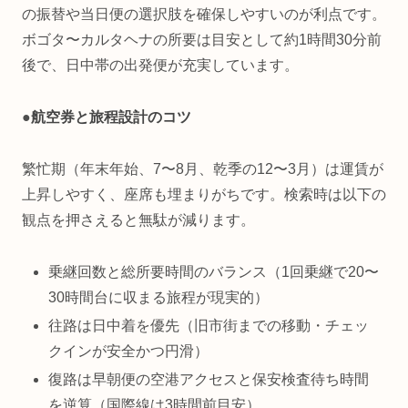
の振替や当日便の選択肢を確保しやすいのが利点です。
ボゴタ〜カルタヘナの所要は目安として約1時間30分前
後で、日中帯の出発便が充実しています。
●
航空券と旅程設計のコツ
繁忙期（年末年始、7〜8月、乾季の12〜3月）は運賃が
上昇しやすく、座席も埋まりがちです。検索時は以下の
観点を押さえると無駄が減ります。
乗継回数と総所要時間のバランス（1回乗継で20〜
30時間台に収まる旅程が現実的）
往路は日中着を優先（旧市街までの移動・チェッ
クインが安全かつ円滑）
復路は早朝便の空港アクセスと保安検査待ち時間
を逆算（国際線は3時間前目安）