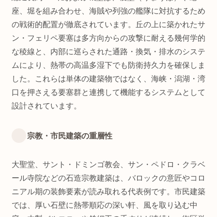
座、堀を組み合わせ、海賊や列強の艦隊に対抗するため
の戦術的配置が徹底されています。丘の上に築かれたサ
ン・フェリペ要塞は多方向からの攻撃に耐える幾何学的
な稜線と、内部に巡らされた通路・換気・排水のシステ
ムにより、熱帯の高温多湿下でも防衛持久力を確保しま
した。これらは単体の建築物ではなく、海峡・潟湖・湾
口を押さえる要塞群と連携して機能するシステムとして
設計されています。
宗教・市民建築の重層性
大聖堂、サント・ドミンゴ教会、サン・ペドロ・クラベ
ール寺院などの石造宗教建築は、バロックの意匠やコロ
ニアル期の装飾要素が読み取れる代表例です。市民建築
では、厚い石壁に熱帯順応の深い軒、風を取り込む中