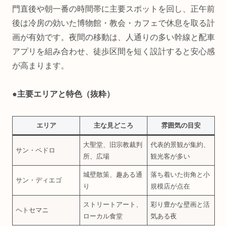
門直後や朝一番の時間帯に主要スポットを回し、正午前
後は冷房の効いた博物館・教会・カフェで休息を取る計
画が有効です。夜間の移動は、人通りの多い幹線と配車
アプリを組み合わせ、徒歩区間を短く設計すると安心感
が高まります。
●
主要エリアと特色（抜粋）
エリア
主な見どころ
雰囲気の目安
大聖堂、旧宗教裁判
代表的景観が集約、
サン・ペドロ
所、広場
観光客が多い
城壁散策、趣ある通
落ち着いた街角と小
サン・ディエゴ
り
規模店が点在
ストリートアート、
彩り豊かな壁画と活
ヘトセマニ
ローカル食堂
気ある夜