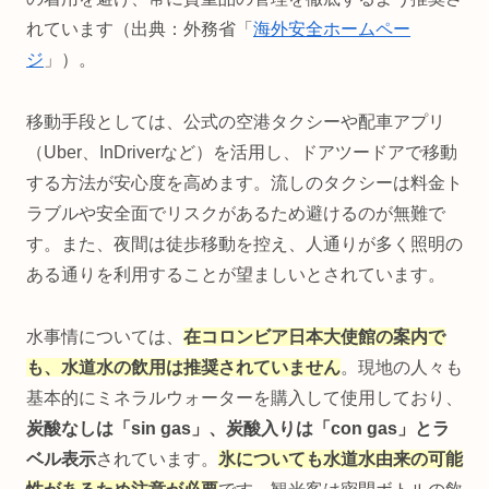
れています（出典：外務省「
海外安全ホームペー
ジ
」）。
移動手段としては、公式の空港タクシーや配車アプリ
（Uber、InDriverなど）を活用し、ドアツードアで移動
する方法が安心度を高めます。流しのタクシーは料金ト
ラブルや安全面でリスクがあるため避けるのが無難で
す。また、夜間は徒歩移動を控え、人通りが多く照明の
ある通りを利用することが望ましいとされています。
水事情については、
在コロンビア日本大使館の案内で
も、水道水の飲用は推奨されていません
。現地の人々も
基本的にミネラルウォーターを購入して使用しており、
炭酸なしは「sin gas」、炭酸入りは「con gas」とラ
ベル表示
されています。
氷についても水道水由来の可能