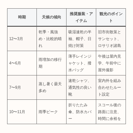
推奨服装・ア
観光のポイン
時期
天候の傾向
イテム
ト
乾季・風強
吸湿速乾の半
旧市街散策と
12〜3月
め・比較的晴
袖、帽子、日
サンセット、
れ
焼け対策
ロサリオ諸島
薄手レインジ
午後は屋内見
雨増加の移行
4〜6月
ャケット、撥
学、午前中に
期
水バッグ
屋外撮影
速乾シャツ、
室内外を組み
蒸し暑く曇天
7〜9月
通気性の良い
合わせたルー
多め
靴
ト設定
折りたたみ
スコール後の
10〜11月
雨季ピーク
傘、防水カバ
路面に注意、
ー
時間に余裕を