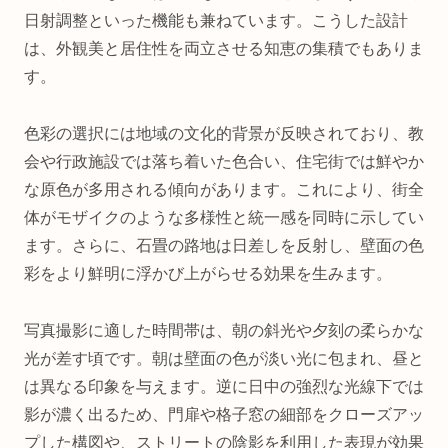
日射調整といった機能も兼ねています。こうした設計
は、外観美と居住性を両立させる知恵の集積でもありま
す。
色彩の選択には地域の文化的背景が反映されており、教
会や行政施設では落ち着いた色合い、住宅街では鮮やか
な原色が多用される傾向があります。これにより、街全
体がモザイクのような多様性と統一感を同時に示してい
ます。さらに、石畳の路地は日差しを反射し、壁面の色
彩をより鮮明に浮かび上がらせる効果を生みます。
写真撮影に適した時間帯は、朝の斜光や夕刻の柔らかな
光が差す頃です。朝は壁面の色が淡い光に包まれ、昼と
は異なる印象を与えます。逆に日中の強烈な光線下では
影が濃く出るため、門扉や格子窓の細部をクローズアッ
プした構図や、ストリートの陰影を利用した表現が効果