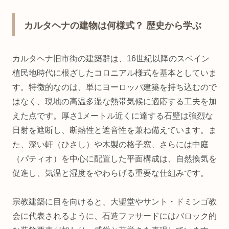
カルタヘナの建物は何様式？ 歴史から学ぶ
カルタヘナ旧市街の建築群は、16世紀以降のスペイン
植民地時代に根ざしたコロニアル様式を基本としていま
す。特徴的なのは、単にヨーロッパ建築を持ち込むので
はなく、現地の高温多湿な熱帯気候に適応する工夫を加
えた点です。厚さ1メートル近くに達する石壁は強烈な
日射を遮断し、断熱性と遮音性を兼ね備えています。ま
た、深い軒（ひさし）や木製の格子窓、さらには中庭
（パティオ）を中心に配置した平面構成は、自然換気を
促進し、気温と湿度をやわらげる重要な仕組みです。
宗教建築に目を向けると、大聖堂やサント・ドミンゴ教
会に代表されるように、石造ファサードにはバロック的