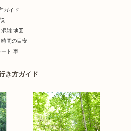
方ガイド
説
混雑 地図
 時間の目安
ート 車
 行き方ガイド