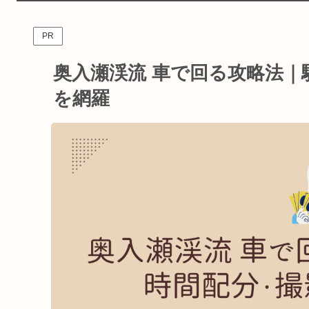
PR
奥入瀬渓流 車で回る攻略法
を網羅