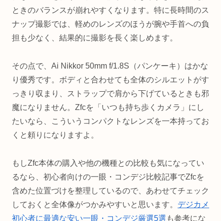
ときのバランスが崩れやすくなります。特に長時間のス
ナップ撮影では、軽めのレンズのほうが腕や手首への負
担も少なく、結果的に撮影を長く楽しめます。
その点で、Ai Nikkor 50mm f/1.8S（パンケーキ）はかな
り優秀です。ボディと合わせても全体のシルエットがす
っきり収まり、ストラップで肩から下げているときも邪
魔になりません。Zfcを「いつも持ち歩くカメラ」にし
たいなら、こういうコンパクトなレンズを一本持ってお
くと頼りになりますよ。
もしZfc本体の購入や他の機種との比較も気になってい
るなら、初心者向けの一眼・コンデジ比較記事でZfcを
含めた位置づけを整理しているので、あわせてチェック
しておくと全体像がつかみやすいと思います。
デジカメ
初心者に最適な安い一眼・コンデジ厳選5選
も参考にな