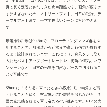
Simera 35mm f/1.4 ASPH. は、クラシックなスナップ写
真で長く定番とされてきた焦点距離です。画角が広すぎ
ず狭すぎないため、ストリートフォト、日常の記録、テ
ーブルフォトまで、一本で幅広いシーンに対応できま
す。
最短撮影距離は0.45mで、フローティングレンズ群を採
用することで、無限遠から近接まで高い解像力を維持す
るよう設計されています。これにより、背景を少し取り
入れたバストアップポートレートや、街角の何気ないワ
ンシーンなど、日常の光景を自然なパースで切り取るこ
とが可能です。
35mmは「その場に立ったときの感覚に近い画角」と言
われることも多く、被写体との距離感を保ちながら、周
囲の空気感も程よく写し込めるのが強みです。F1.4の大