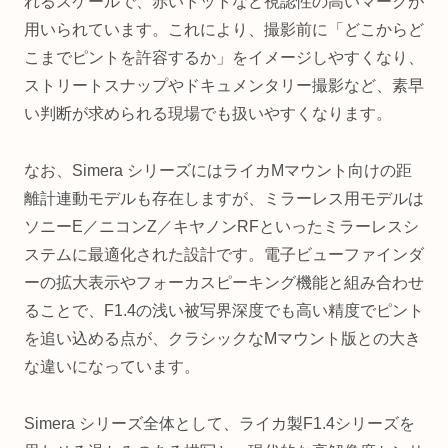
れるスケールで、赤いドットなど視認性の高いマークが
用いられています。これにより、撮影前に「どこからど
こまでピントを許容するか」をイメージしやすくなり、
ストリートスナップやドキュメンタリー撮影など、素早
い判断が求められる現場でも扱いやすくなります。
なお、Simera シリーズにはライカMマウント向けの距
離計連動モデルも存在しますが、ミラーレス用モデルは
ソニーE／ニコンZ／キヤノンRFといったミラーレスシ
ステムに最適化された設計です。電子ビューファインダ
ーの拡大表示やフォーカスピーキング機能と組み合わせ
ることで、F1.4の浅い被写界深度でも高い精度でピント
を追い込める点が、クラシックなMマウント版との大き
な違いになっています。
Simera シリーズ全体として、ライカ製F1.4シリーズを