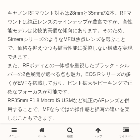
キヤノンRFマウント対応は28mmと35mmの2本。RFマ
ウントは純正レンズのラインナップが豊富ですが、高性
能モデルは比較的高価な傾向にあります。そのため、
SimeraシリーズのようなMF単焦点レンズを選ぶこと
で、価格を抑えつつも描写性能に妥協しない構成を実現
できます。
また、RFボディとの一体感を重視したブラック・シル
バーの2色展開が選べる点も魅力。EOS Rシリーズの多
くがEVFを搭載しており、ピント拡大やピーキングで正
確なフォーカスが可能です。
RF35mm F1.8 Macro IS USMなど純正のAFレンズと併
用することで、MFならではの操作感と描写の違いを楽
しむこともできます。
メニュー
ホーム
検索
トップ
サイドバー