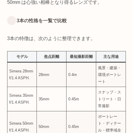
50mm は心強い相棒となり得るレンズです。
3本の性格を一覧で比較
3本の特徴は、次のように整理できます。
モデル
焦点距離
最短撮影距離
主な用途
風景・建築・
Simera 28mm
28mm
0.4m
環境ポートレ
f/1.4 ASPH.
ート
スナップ・ス
Simera 35mm
35mm
0.45m
トリート・日
f/1.4 ASPH.
常撮影
ポートレー
Simera 50mm
ト・ディテー
50mm
0.45m
f/1.4 ASPH.
ル・標準域全