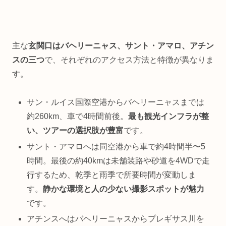
主な
玄関口はバヘリーニャス、サント・アマロ、アチン
スの三つ
で、それぞれのアクセス方法と特徴が異なりま
す。
サン・ルイス国際空港からバヘリーニャスまでは
約260km、車で4時間前後。
最も観光インフラが整
い、ツアーの選択肢が豊富
です。
サント・アマロへは同空港から車で約4時間半〜5
時間。最後の約40kmは未舗装路や砂道を4WDで走
行するため、乾季と雨季で所要時間が変動しま
す。
静かな環境と人の少ない撮影スポットが魅力
です。
アチンスへはバヘリーニャスからプレギサス川を