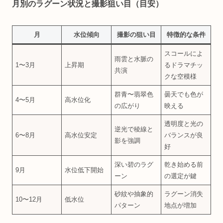
月別のラグーン状況と撮影狙い目（目安）
月
水位傾向
撮影の狙い目
特徴的な条件
スコールによ
雨雲と水脈の
1〜3月
上昇期
るドラマチッ
共演
クな空模様
群青〜翡翠色
曇天でも色が
4〜5月
高水位化
の広がり
映える
透明度と光の
逆光で稜線と
6〜8月
高水位安定
バランスが良
影を強調
好
深い碧のラグ
乾き始める前
9月
水位低下開始
ーン
の選定が鍵
砂紋や抽象的
ラグーン消失
10〜12月
低水位
パターン
地点が増加