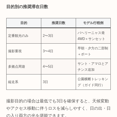
目的別の推奨滞在日数
目的
推奨日数
モデル行程例
バヘリーニャス発
定番観光のみ
2〜3日
4WD＋サンセット
早朝・夕方の二部制
撮影重視
3〜4日
＋ボート
サント・アマロとア
多拠点周遊
4〜5日
チンス追加
公園横断トレッキン
縦走系
3日
グ（ガイド同行）
撮影目的の場合は最低でも3日を確保すると、天候変動
やアクセス移動に伴うロスを減らしやすく、日の出・日
の入り両方の光を堪能できます。