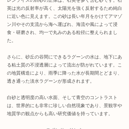
レンソイスの白砂の正体は、石英を多く含む砂です。石
英は光の反射率が高く、太陽光を強く反射するため純白
に近い色に見えます。この砂は長い年月をかけてアマゾ
ン川やその支流から海へ運ばれ、海流や風によって浸
食・研磨され、均一で丸みのある粒径に整えられまし
た。
さらに、砂丘の谷間にできるラグーンの水は、地下にあ
る粘土質の不浸透層によって流出が防がれています。こ
の地質構造により、雨季に降った水が長期間とどまり、
透き通った淡水ラグーンが形成されます。
白砂と透明度の高い水面、そして青空のコントラスト
は、世界的にも非常に珍しい自然現象であり、景観学や
地質学の観点からも高い研究価値を持っています。