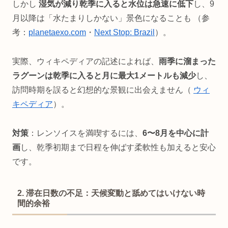
しかし
湿気が減り乾季に入ると水位は急速に低下
し、9
月以降は「水たまりしかない」景色になることも （参
考：
planetaexo.com
・
Next Stop: Brazil
）。
実際、ウィキペディアの記述によれば、
雨季に溜まった
ラグーンは乾季に入ると月に最大1メートルも減少
し、
訪問時期を誤ると幻想的な景観に出会えません（
ウィ
キペディア
）。
対策
：レンソイスを満喫するには、
6〜8月を中心に計
画
し、乾季初期まで日程を伸ばす柔軟性も加えると安心
です。
2. 滞在日数の不足：天候変動と舐めてはいけない時
間的余裕