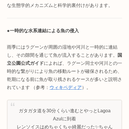
な生態学的メカニズムと科学的裏付けがあります。
●
一時的な水系連結による魚の侵入
雨季にはラグーンが周囲の湿地や河川と一時的に連結
し、その隙間を通じて魚が流入することがあります。
国
立公園公式ガイド
によれば、ラグーン同士や河川との一
時的な繋がりにより魚の移動ルートが確保されるため、
乾期になる前に魚が取り残されるケースが多いと説明さ
れています （参考：
ウィキペディア
）。
ガタガタ道を30分くらい進むとやっとLagoa
Azulに到着
レンソイスはめちゃくちゃ綺麗だった✨ちゃん