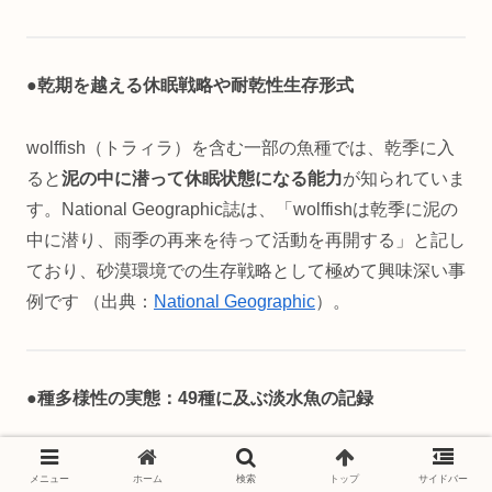
●乾期を越える休眠戦略や耐乾性生存形式
wolffish（トラィラ）を含む一部の魚種では、乾季に入
ると
泥の中に潜って休眠状態になる能力
が知られていま
す。National Geographic誌は、「wolffishは乾季に泥の
中に潜り、雨季の再来を待って活動を再開する」と記し
ており、砂漠環境での生存戦略として極めて興味深い事
例です （出典：
National Geographic
）。
●種多様性の実態：49種に及ぶ淡水魚の記録
科学的調査として、
連邦大学による最新の研究
では、レ
メニュー
ホーム
検索
トップ
サイドバー
ンソイス国立公園およびその周辺で
49種の淡水魚が確