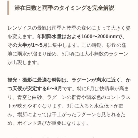
滞在日数と雨季のタイミングを完全解説
レンソイスの景観は雨季と乾季の変化によって大きく姿
を変えます。
年間降水量はおよそ1600〜2000mmで、
その大半が1〜5月
に集中します。この時期、砂丘の窪
地に雨水が溜まり始め、5月頃には大小無数のラグーン
が出現します。
観光・撮影に最適な時期は、ラグーンが満水に近く、か
つ天候が安定する6〜8月
です。特に8月は快晴率が高ま
り、青空と白砂、ラグーンの群青や翡翠色のコントラス
トが映えやすくなります。9月に入ると水位低下が進
み、場所によっては干上がったラグーンも見られるた
め、ポイント選びが重要になります。