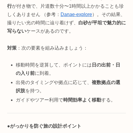
行
が付き物で、片道数十分〜1時間以上かかることも珍
しくありません （参考：
Danae-explore
）。その結果、
撮りたい光の時間に辿り着けず、
白砂が平坦で魅力的に
写らない
ケースがあるのです。
対策
：次の要素を組み込みましょう：
移動時間を逆算して、ポイントには
日の出前・日
の入り前
に到着。
出発のタイミングや拠点に応じて、
複数拠点の選
択肢
を持つ。
ガイドやツアー利用で
時間効率よく移動
する。
●
がっかりを防ぐ旅の設計ポイント