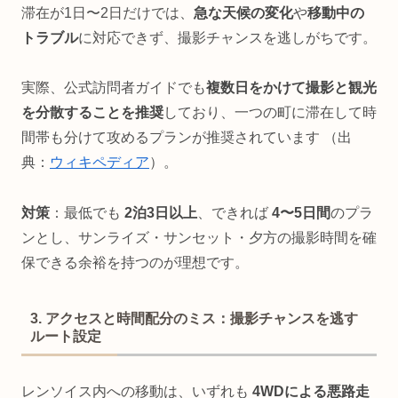
滞在が1日〜2日だけでは、
急な天候の変化
や
移動中の
トラブル
に対応できず、撮影チャンスを逃しがちです。
実際、公式訪問者ガイドでも
複数日をかけて撮影と観光
を分散することを推奨
しており、一つの町に滞在して時
間帯も分けて攻めるプランが推奨されています （出
典：
ウィキペディア
）。
対策
：最低でも
2泊3日以上
、できれば
4〜5日間
のプラ
ンとし、サンライズ・サンセット・夕方の撮影時間を確
保できる余裕を持つのが理想です。
3. アクセスと時間配分のミス：撮影チャンスを逃す
ルート設定
レンソイス内への移動は、いずれも
4WDによる悪路走