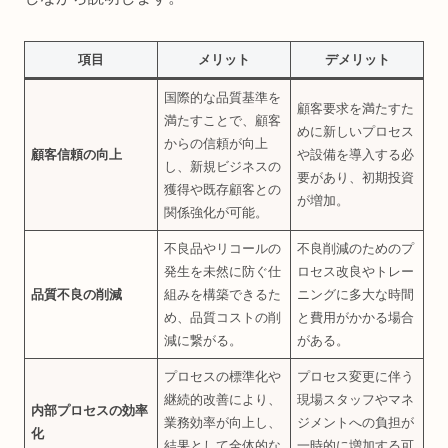
項目
メリット
デメリット
国際的な品質基準を
顧客要求を満たすた
満たすことで、顧客
めに新しいプロセス
からの信頼が向上
顧客信頼の向上
や設備を導入する必
し、新規ビジネスの
要があり、初期投資
獲得や既存顧客との
が増加。
関係強化が可能。
不良品やリコールの
不良削減のためのプ
発生を未然に防ぐ仕
ロセス改良やトレー
品質不良の削減
組みを構築できるた
ニングに多大な時間
め、品質コストの削
と費用がかかる場合
減に繋がる。
がある。
プロセスの標準化や
プロセス変更に伴う
継続的改善により、
現場スタッフやマネ
内部プロセスの効率
業務効率が向上し、
ジメントへの負担が
化
結果として全体的な
一時的に増加する可