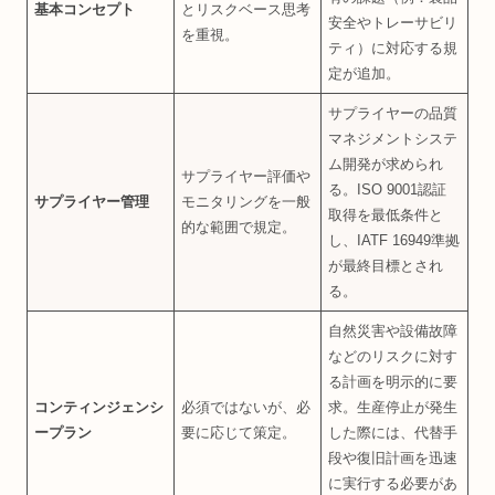
基本コンセプト
とリスクベース思考
安全やトレーサビリ
を重視。
ティ）に対応する規
定が追加。
サプライヤーの品質
マネジメントシステ
ム開発が求められ
サプライヤー評価や
る。ISO 9001認証
サプライヤー管理
モニタリングを一般
取得を最低条件と
的な範囲で規定。
し、IATF 16949準拠
が最終目標とされ
る。
自然災害や設備故障
などのリスクに対す
る計画を明示的に要
コンティンジェンシ
必須ではないが、必
求。生産停止が発生
ープラン
要に応じて策定。
した際には、代替手
段や復旧計画を迅速
に実行する必要があ